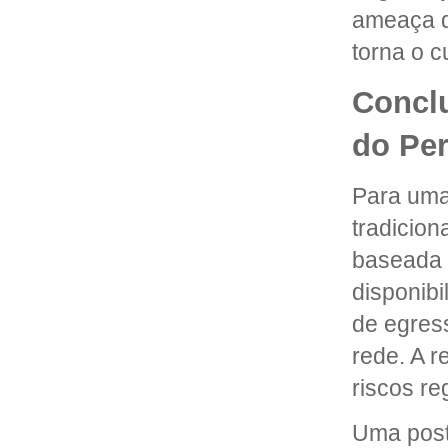
ameaça de
torna o c
Conclu
do Per
Para uma
tradicio
baseada 
disponibi
de egress
rede. A r
riscos re
Uma postu