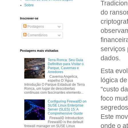
Tradicio
Sobre
do ransom
Inscrever-se
criptogra
Postagens
observam
Comentários
financei
serviços
Postagens mais visitadas
dados.
Terra Ronca: Seu Guia
Definitivo para Visitar o
Parque, Cavernas e
Esta evo
Arredores
Caverna Angelica,
lógica d
espelho D`Ägua
Introdução O Parque Estadual de Terra
"custo da
Ronca, um lugar de descobertas
contínuas com fascinantes elemento...
foco mudo
Configuring FirewallD on
SUSE Linux Enterprise
segredos 
Server (SLES) 15: A
Comprehensive Guide
Este movi
FirewallD Introduction
FirewallD is the default
onde o a
firewall manager on SUSE Linux