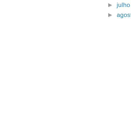
►
julh
►
agos