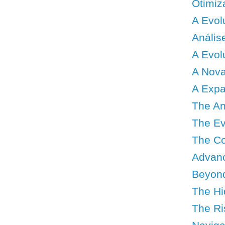
Otimiz
A Evol
Anális
A Evol
A Nova
A Expa
The An
The Evo
The Co
Advanc
Beyond
The Hi
The Ris