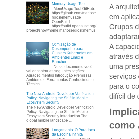
Memory Usage Tool
A arquit
MemUsage Tool GitHub:
https://github.com/mariose
em aplica
rgiosl/memusage
OpenBuild
Grupos d
https://build.opensuse.org/
project/show/home:mariosergiosl:memus
adaptaram
...
Otimização de
A capaci
Desempenho para
Clusters Kubernetes em
através 
Ambientes Linux e
Rancher.
uma pres
Neste documento você
vai encontrar as seguintes seções:
serviços 
Agradecimentos Introdução Premissas
Ambiente e Ferramentas Conhecimento
Técnico...
para o co
The New Android Developer Verification
difícil d
Policy: Navigating the Shift in Mobile
Ecosystem Security
The New Android Developer Verification
Implic
Policy: Navigating the Shift in Mobile
Ecosystem Security Introduction The
global mobile landscape ...
como A
Lançamento: O Paradoxo
da Escolha Infinita