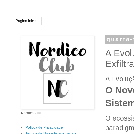
Página inicial
quarta-
A Evol
Exfilt
A Evoluç
O Nov
Sistem
Nordico Club
O ecossi
paradigma
Política de Privacidade
Termos de Uso e Avisos Legais