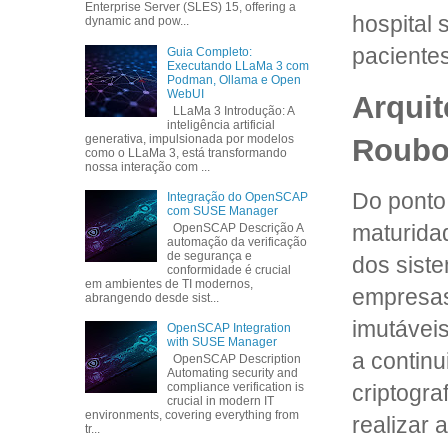
Enterprise Server (SLES) 15, offering a
hospital 
dynamic and pow...
pacientes
Guia Completo:
Executando LLaMa 3 com
Podman, Ollama e Open
WebUI
Arquit
LLaMa 3 Introdução: A
inteligência artificial
generativa, impulsionada por modelos
Roubo
como o LLaMa 3, está transformando
nossa interação com ...
Do ponto 
Integração do OpenSCAP
com SUSE Manager
maturida
OpenSCAP Descrição A
automação da verificação
de segurança e
dos sist
conformidade é crucial
em ambientes de TI modernos,
empresas
abrangendo desde sist...
imutávei
OpenSCAP Integration
with SUSE Manager
a contin
OpenSCAP Description
Automating security and
criptogr
compliance verification is
crucial in modern IT
environments, covering everything from
realizar 
tr...