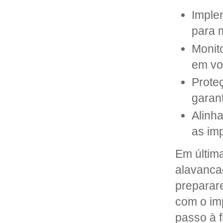
Imple
para m
Monit
em vo
Prote
garant
Alinha
as im
Em última
alavanca
preparar
com o imp
passo à f