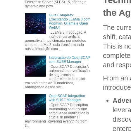
Techni
Enterprise Server (SLES) 15, offering a
dynamic and pow...
the Ag
Guia Completo:
Executando LLaMa 3 com
Podman, Ollama e Open
The curr
WebUI
LLaMa 3 Introdução: A
shift, ca
inteligência artificial
generativa, impulsionada por modelos
This is n
como o LLaMa 3, está transformando
nossa interação com ...
complete 
Integração do OpenSCAP
com SUSE Manager
and resp
OpenSCAP Descrição A
automação da verificação
de segurança e
From an a
conformidade é crucial
em ambientes de TI modernos,
introduce
abrangendo desde sist...
OpenSCAP Integration
Adver
with SUSE Manager
OpenSCAP Description
levera
Automating security and
compliance verification is
crucial in modern IT
disco
environments, covering everything from
tr...
enterp