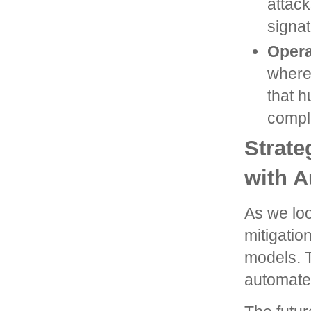
attack
signa
Opera
where 
that h
compl
Strate
with 
As we loo
mitigatio
models. T
automate