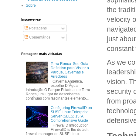
sophisti
Sobre
the tradi
velocity 
Inscrever-se
navigated
Postagens
just abou
Comentários
constant f
Postagens mais visitadas
As we con
Terra Ronca: Seu Guia
Definitivo para Visitar o
leadershi
Parque, Cavernas e
Arredores
vision. T
Caverna Angelica,
espelho D`Ägua
security 
Introdução O Parque Estadual de Terra
Ronca, um lugar de descobertas
contínuas com fascinantes elemento...
from proa
Configuring FirewallD on
technolog
SUSE Linux Enterprise
Server (SLES) 15: A
defensive
Comprehensive Guide
FirewallD Introduction
FirewallD is the default
firewall manager on SUSE Linux