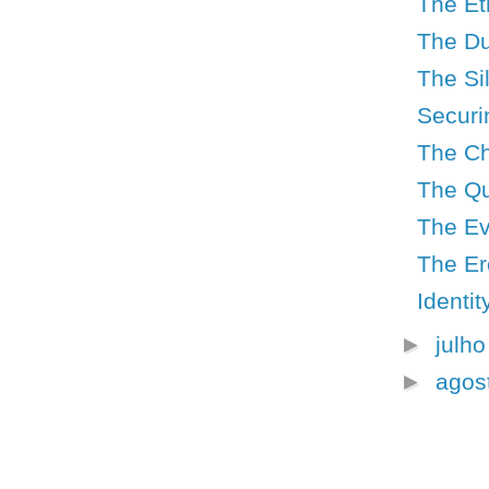
The Et
The Du
The Si
Securi
The Ch
The Qu
The Ev
The Er
Identi
►
julh
►
agos