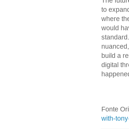
The futur
to expand
where the
would ha
standard.
nuanced, 
build a r
digital t
happened,
Fonte Ori
with-ton