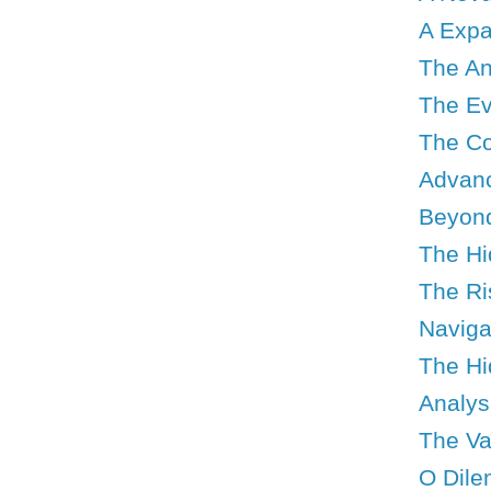
A Expa
The An
The Evo
The Co
Advanc
Beyond
The Hi
The Ris
Navigat
The Hid
Analys
The Val
O Dile