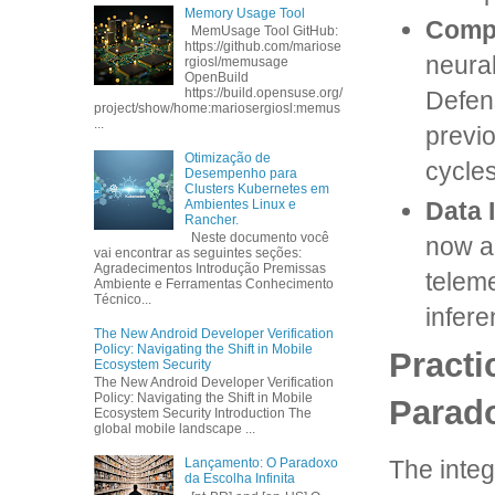
Memory Usage Tool
Compu
MemUsage Tool GitHub:
https://github.com/mariose
neural
rgiosl/memusage
OpenBuild
https://build.opensuse.org/
Defen
project/show/home:mariosergiosl:memus
...
previo
Otimização de
cycle
Desempenho para
Clusters Kubernetes em
Data 
Ambientes Linux e
Rancher.
Neste documento você
now ac
vai encontrar as seguintes seções:
Agradecimentos Introdução Premissas
teleme
Ambiente e Ferramentas Conhecimento
Técnico...
infere
The New Android Developer Verification
Policy: Navigating the Shift in Mobile
Practi
Ecosystem Security
The New Android Developer Verification
Policy: Navigating the Shift in Mobile
Parad
Ecosystem Security Introduction The
global mobile landscape ...
The integ
Lançamento: O Paradoxo
da Escolha Infinita