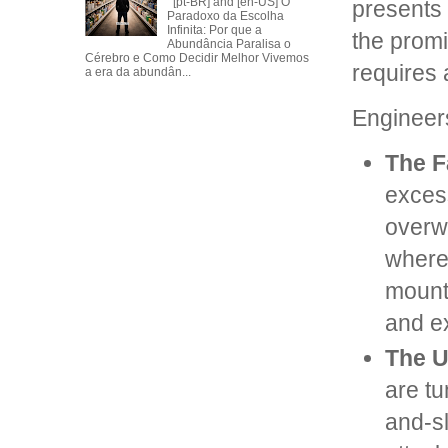
[pt-BR] and [en-US] O
presents 
Paradoxo da Escolha
Infinita: Por que a
the promi
Abundância Paralisa o
Cérebro e Como Decidir Melhor Vivemos
requires 
a era da abundân...
Engineers
The F
excess
overwh
where
mounta
and e
The U
are tu
and-sl