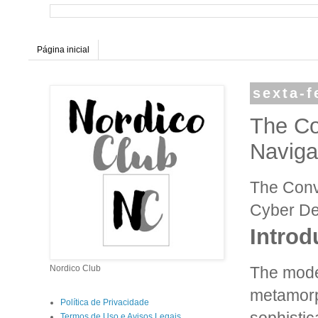
Página inicial
sexta-f
The Co
Naviga
The Conve
Cyber De
Introd
The mode
Nordico Club
metamorph
Política de Privacidade
Termos de Uso e Avisos Legais