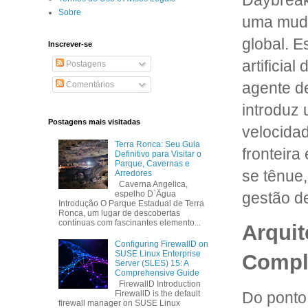
Daybreak
Sobre
uma muda
global. E
Inscrever-se
artificia
Postagens
agente de
Comentários
introduz
Postagens mais visitadas
velocidad
Terra Ronca: Seu Guia
fronteira
Definitivo para Visitar o
Parque, Cavernas e
se tênue,
Arredores
Caverna Angelica,
espelho D`Ägua
gestão d
Introdução O Parque Estadual de Terra
Ronca, um lugar de descobertas
contínuas com fascinantes elemento...
Arquit
Configuring FirewallD on
SUSE Linux Enterprise
Compl
Server (SLES) 15: A
Comprehensive Guide
FirewallD Introduction
Do ponto 
FirewallD is the default
firewall manager on SUSE Linux