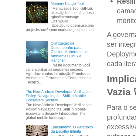
Resil
Memory Usage Tool
MemUsage Tool GitHub:
camad
https://github.com/mariose
rgiosl/memusage
monit
OpenBuild
https://build.opensuse.org/
project/show/home:mariosergiosl:memus
A governa
...
ser integ
Otimização de
Desempenho para
Clusters Kubernetes em
Deploymen
Ambientes Linux e
Rancher.
cada iter
Neste documento você
vai encontrar as seguintes seções:
Agradecimentos Introdução Premissas
Implic
Ambiente e Ferramentas Conhecimento
Técnico...
Vazia 
The New Android Developer Verification
Policy: Navigating the Shift in Mobile
Ecosystem Security
The New Android Developer Verification
Para o se
Policy: Navigating the Shift in Mobile
Ecosystem Security Introduction The
profunda
global mobile landscape ...
excessiv
Lançamento: O Paradoxo
da Escolha Infinita