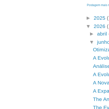
Postagem mais 
►
2025
(
▼
2026
►
abril
▼
junh
Otimiz
A Evol
Anális
A Evol
A Nova
A Expa
The An
The Evo