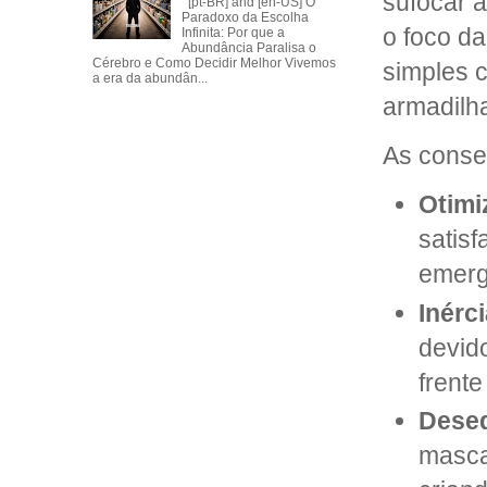
sufocar a
[pt-BR] and [en-US] O
Paradoxo da Escolha
o foco d
Infinita: Por que a
Abundância Paralisa o
Cérebro e Como Decidir Melhor Vivemos
simples 
a era da abundân...
armadilh
As conse
Otimi
satis
emerg
Inérc
devid
frente
Deseq
mascar