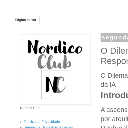
Página inicial
segunda
O Dile
Respon
O Dilema
da IA
Introd
A ascens
Nordico Club
por arqu
Política de Privacidade
Termos de Uso e Avisos Legais