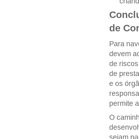
crian
Concl
de Con
Para nav
devem ad
de risco
de presta
e os órgã
responsa
permite a
O caminh
desenvol
sejam par