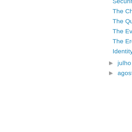
Securi
The Ch
The Qu
The Ev
The Er
Identi
►
julh
►
agos