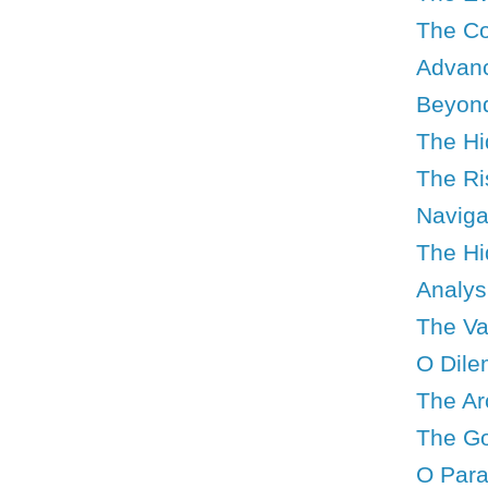
The Co
Advanc
Beyond
The Hi
The Ris
Navigat
The Hid
Analys
The Val
O Dile
The Ar
The Go
O Para