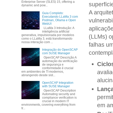
Enterprise Server (SLES) 15, offering a
superfíc
dynamic and pow...
A arquite
Guia Completo:
Executando LLaMa 3 com
vulnerabi
Podman, Ollama e Open
WebUI
aplicaçõ
LLaMa 3 Introdução: A
inteligência artificial
generativa, impulsionada por modelos
(LLMs) op
como o LLaMa 3, está transformando
nossa interação com ...
falhas um
Integração do OpenSCAP
contempl
com SUSE Manager
OpenSCAP Descrição A
automação da verificação
Ciclo
de segurança e
conformidade é crucial
avali
em ambientes de TI modernos,
abrangendo desde sist...
aluci
OpenSCAP Integration
with SUSE Manager
Lança
OpenSCAP Description
Automating security and
permi
compliance verification is
crucial in modern IT
em am
environments, covering everything from
tr...