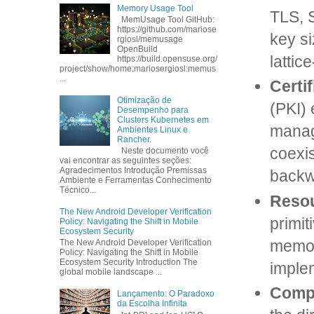
Memory Usage Tool
TLS, 
MemUsage Tool GitHub:
https://github.com/mariose
key s
rgiosl/memusage
OpenBuild
lattic
https://build.opensuse.org/
project/show/home:mariosergiosl:memus
...
Certi
Otimização de
(PKI) 
Desempenho para
Clusters Kubernetes em
manag
Ambientes Linux e
Rancher.
coexis
Neste documento você
vai encontrar as seguintes seções:
Agradecimentos Introdução Premissas
backwa
Ambiente e Ferramentas Conhecimento
Técnico...
Resou
The New Android Developer Verification
primit
Policy: Navigating the Shift in Mobile
Ecosystem Security
memor
The New Android Developer Verification
Policy: Navigating the Shift in Mobile
Ecosystem Security Introduction The
imple
global mobile landscape ...
Compl
Lançamento: O Paradoxo
da Escolha Infinita