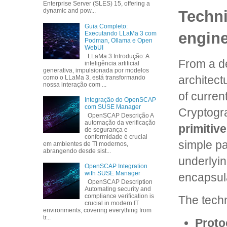
Enterprise Server (SLES) 15, offering a
dynamic and pow...
Techni
Guia Completo:
engine
Executando LLaMa 3 com
Podman, Ollama e Open
WebUI
LLaMa 3 Introdução: A
From a de
inteligência artificial
generativa, impulsionada por modelos
architect
como o LLaMa 3, está transformando
nossa interação com ...
of curren
Integração do OpenSCAP
com SUSE Manager
Cryptogr
OpenSCAP Descrição A
automação da verificação
primitiv
de segurança e
conformidade é crucial
simple p
em ambientes de TI modernos,
abrangendo desde sist...
underlyin
OpenSCAP Integration
with SUSE Manager
encapsul
OpenSCAP Description
Automating security and
compliance verification is
The techn
crucial in modern IT
environments, covering everything from
tr...
Proto