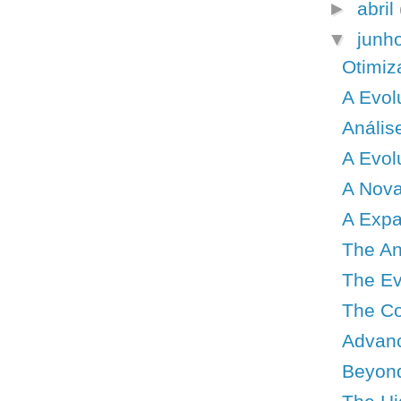
►
abril
▼
junh
Otimiz
A Evol
Anális
A Evol
A Nova
A Expa
The An
The Evo
The Co
Advanc
Beyond