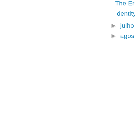
The Er
Identi
►
julh
►
agos