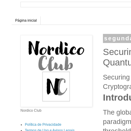
Página inicial
segunda
Securin
Quantu
Securing 
Cryptogr
Introd
The globa
Nordico Club
paradigm 
Política de Privacidade
Termos de Uso e Avisos Legais