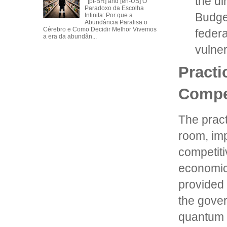
the di
[pt-BR] and [en-US] O
Paradoxo da Escolha
Budget
Infinita: Por que a
Abundância Paralisa o
Cérebro e Como Decidir Melhor Vivemos
federa
a era da abundân...
vulner
Practi
Compe
The pract
room, imp
competiti
economic 
provided
the gover
quantum 