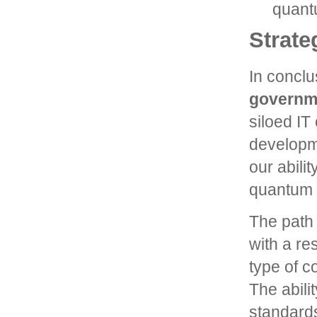
quant
Strate
In conclu
governm
siloed IT
developme
our abili
quantum 
The path 
with a re
type of c
The abili
standards