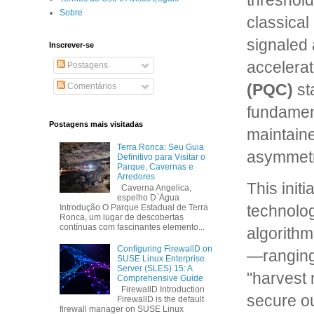
threshold
Sobre
classical
signaled 
Inscrever-se
accelerat
Postagens
(PQC)
sta
Comentários
fundament
Postagens mais visitadas
maintaine
Terra Ronca: Seu Guia
asymmetri
Definitivo para Visitar o
Parque, Cavernas e
Arredores
This init
Caverna Angelica,
espelho D`Ägua
technolog
Introdução O Parque Estadual de Terra
Ronca, um lugar de descobertas
contínuas com fascinantes elemento...
algorithm
Configuring FirewallD on
—ranging 
SUSE Linux Enterprise
Server (SLES) 15: A
"harvest 
Comprehensive Guide
FirewallD Introduction
secure ou
FirewallD is the default
firewall manager on SUSE Linux