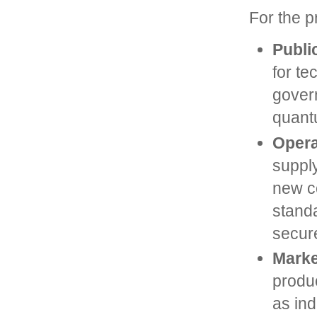
For the p
Publi
for te
govern
quant
Opera
supply
new c
standa
secure
Marke
produc
as ind