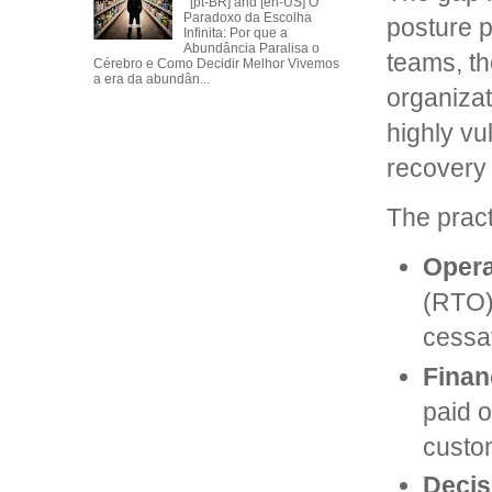
[pt-BR] and [en-US] O
Paradoxo da Escolha
posture p
Infinita: Por que a
Abundância Paralisa o
teams, th
Cérebro e Como Decidir Melhor Vivemos
a era da abundân...
organizat
highly vu
recovery 
The pract
Opera
(RTO),
cessat
Financ
paid o
custom
Decis