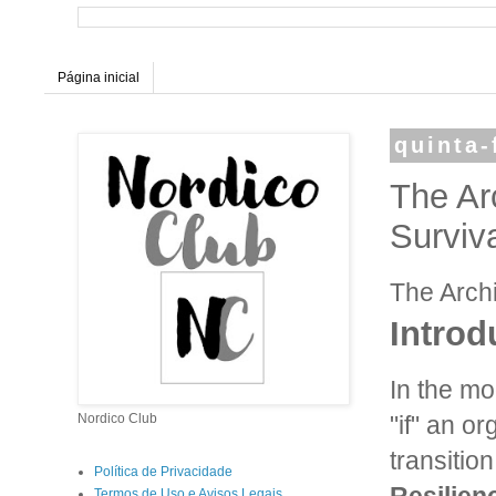
Página inicial
quinta-
The Ar
Surviv
The Archi
Introd
In the mo
"if" an o
Nordico Club
transitio
Política de Privacidade
Termos de Uso e Avisos Legais