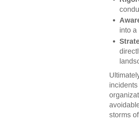
conduc
Aware
into 
Strat
direct
lands
Ultimatel
incidents
organizat
avoidable
storms of