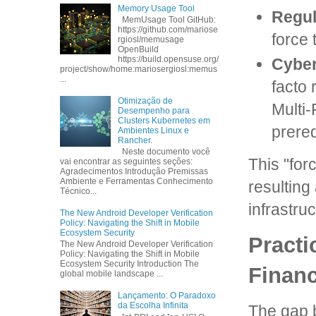
Memory Usage Tool
Regul
MemUsage Tool GitHub:
https://github.com/mariose
force 
rgiosl/memusage
OpenBuild
https://build.opensuse.org/
Cyber
project/show/home:mariosergiosl:memus
...
facto 
Otimização de
Multi
Desempenho para
Clusters Kubernetes em
prereq
Ambientes Linux e
Rancher.
Neste documento você
This "for
vai encontrar as seguintes seções:
Agradecimentos Introdução Premissas
Ambiente e Ferramentas Conhecimento
resulting
Técnico...
infrastru
The New Android Developer Verification
Policy: Navigating the Shift in Mobile
Ecosystem Security
Practi
The New Android Developer Verification
Policy: Navigating the Shift in Mobile
Ecosystem Security Introduction The
Financ
global mobile landscape ...
Lançamento: O Paradoxo
da Escolha Infinita
The gap b