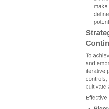
make 
define
potent
Strate
Contin
To achie
and embr
iterative
controls,
cultivate
Effective
Rigor