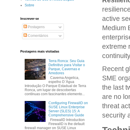
Resilien
Sobre
resilienc
active se
Inscrever-se
Medium En
Postagens
enterpris
Comentários
extreme r
Postagens mais visitadas
continuit
Terra Ronca: Seu Guia
Definitivo para Visitar o
Recent gl
Parque, Cavernas e
Arredores
SME organ
Caverna Angelica,
espelho D`Ägua
the last 
Introdução O Parque Estadual de Terra
Ronca, um lugar de descobertas
contínuas com fascinantes elemento...
are no lo
Configuring FirewallD on
threat ac
SUSE Linux Enterprise
Server (SLES) 15: A
security 
Comprehensive Guide
FirewallD Introduction
FirewallD is the default
firewall manager on SUSE Linux