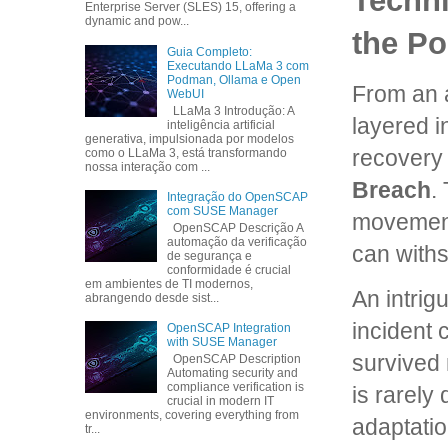
Techni
Enterprise Server (SLES) 15, offering a
dynamic and pow...
the Po
Guia Completo:
Executando LLaMa 3 com
Podman, Ollama e Open
From an a
WebUI
LLaMa 3 Introdução: A
layered i
inteligência artificial
generativa, impulsionada por modelos
recovery 
como o LLaMa 3, está transformando
nossa interação com ...
Breach
.
Integração do OpenSCAP
com SUSE Manager
movement,
OpenSCAP Descrição A
automação da verificação
can with
de segurança e
conformidade é crucial
em ambientes de TI modernos,
An intrig
abrangendo desde sist...
incident 
OpenSCAP Integration
with SUSE Manager
survived 
OpenSCAP Description
Automating security and
compliance verification is
is rarely
crucial in modern IT
environments, covering everything from
adaptatio
tr...