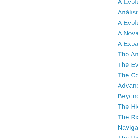
A Evol
Anális
A Evol
A Nova
A Expa
The An
The Evo
The Co
Advanc
Beyond
The Hi
The Ris
Navigat
The Hid