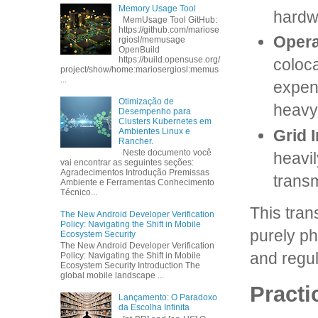
Memory Usage Tool
hardwa
MemUsage Tool GitHub:
https://github.com/mariose
Opera
rgiosl/memusage
OpenBuild
https://build.opensuse.org/
coloca
project/show/home:mariosergiosl:memus
...
expend
Otimização de
heavy
Desempenho para
Clusters Kubernetes em
Grid 
Ambientes Linux e
Rancher.
Neste documento você
heavil
vai encontrar as seguintes seções:
Agradecimentos Introdução Premissas
transm
Ambiente e Ferramentas Conhecimento
Técnico...
This tran
The New Android Developer Verification
Policy: Navigating the Shift in Mobile
purely ph
Ecosystem Security
The New Android Developer Verification
and regul
Policy: Navigating the Shift in Mobile
Ecosystem Security Introduction The
global mobile landscape ...
Practi
Lançamento: O Paradoxo
da Escolha Infinita