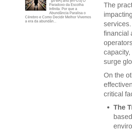
[pt-BR] and [en-US] O
The pract
Paradoxo da Escolha
Infinita: Por que a
impacting 
Abundância Paralisa o
Cérebro e Como Decidir Melhor Vivemos
a era da abundân...
services.
financial
operators
capacity,
surge glo
On the ot
effective
critical fa
The T
based"
enviro