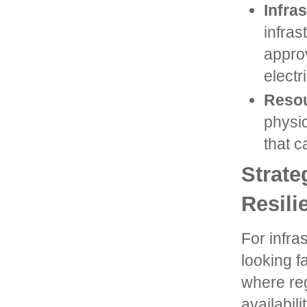
Infra
infras
approv
electr
Resou
physic
that c
Strate
Resili
For infra
looking 
where reg
availabil