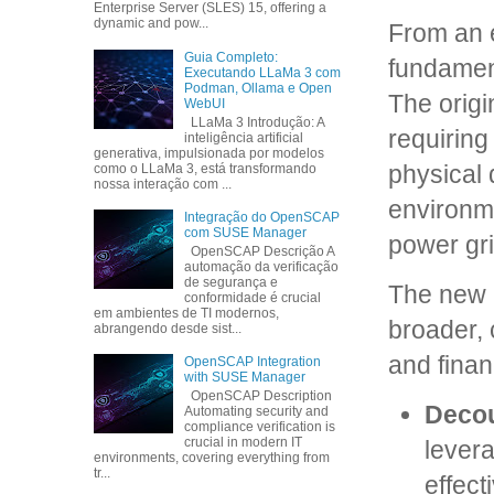
Enterprise Server (SLES) 15, offering a
dynamic and pow...
From an e
Guia Completo:
fundament
Executando LLaMa 3 com
Podman, Ollama e Open
The origi
WebUI
LLaMa 3 Introdução: A
requiring 
inteligência artificial
generativa, impulsionada por modelos
physical 
como o LLaMa 3, está transformando
nossa interação com ...
environme
Integração do OpenSCAP
com SUSE Manager
power gri
OpenSCAP Descrição A
automação da verificação
de segurança e
The new r
conformidade é crucial
em ambientes de TI modernos,
broader, 
abrangendo desde sist...
and financ
OpenSCAP Integration
with SUSE Manager
OpenSCAP Description
Decou
Automating security and
compliance verification is
crucial in modern IT
lever
environments, covering everything from
tr...
effect