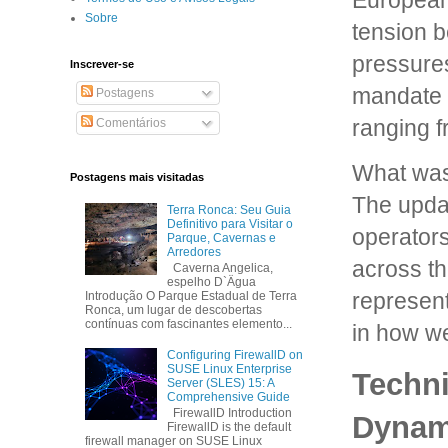
European
Sobre
tension 
pressures
Inscrever-se
mandate d
Postagens
ranging f
Comentários
What was 
Postagens mais visitadas
The updat
Terra Ronca: Seu Guia
Definitivo para Visitar o
operators
Parque, Cavernas e
Arredores
across th
Caverna Angelica,
espelho D`Ägua
represent
Introdução O Parque Estadual de Terra
Ronca, um lugar de descobertas
contínuas com fascinantes elemento...
in how we
Configuring FirewallD on
SUSE Linux Enterprise
Techni
Server (SLES) 15: A
Comprehensive Guide
FirewallD Introduction
Dynam
FirewallD is the default
firewall manager on SUSE Linux