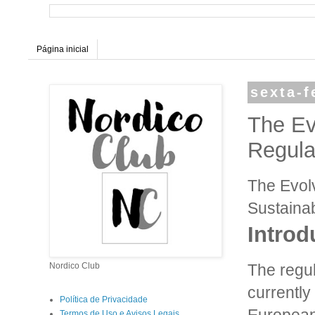
Página inicial
sexta-f
The Ev
Regula
The Evolv
Sustainab
Introd
The regul
Nordico Club
currently
Política de Privacidade
Termos de Uso e Avisos Legais