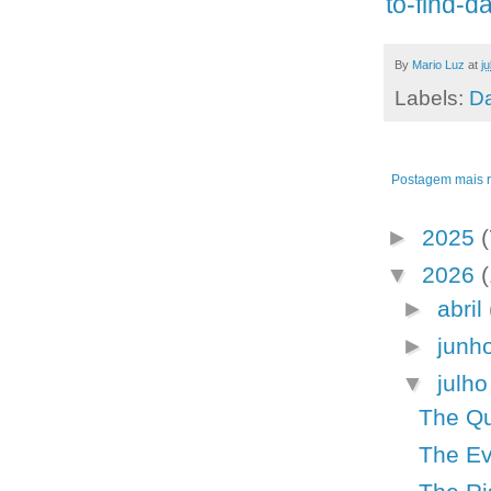
to-find-d
By
Mario Luz
at
j
Labels:
Da
Postagem mais 
►
2025
(
▼
2026
►
abril
►
junh
▼
julh
The Qu
The Ev